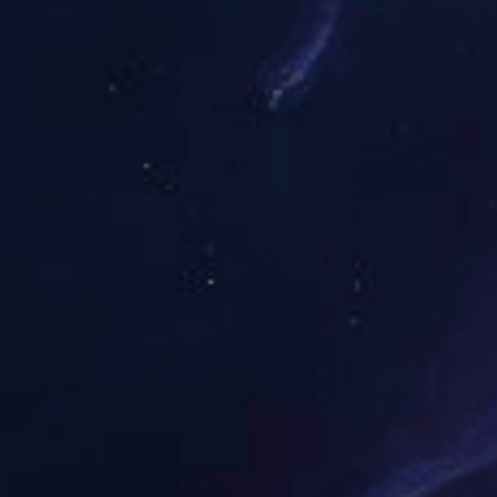
邮箱：xinlikeji11@163.com
支持自
支持自
红外距离
符合IP
支持Sma
先进的无
在线留