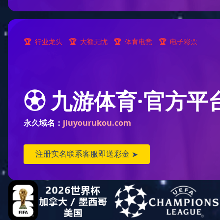
当前位置：
首页
/
产品中心
/
【大华DH-CA-DW18-
产品中心
PRODUCTS
智能化售后易维保服务
智能安防监控系统
大华（DaHua）监控设备
海康威视（HIKVISION）监控设备
华为（HUAWEI）监控设备
智能乐鱼(中国)