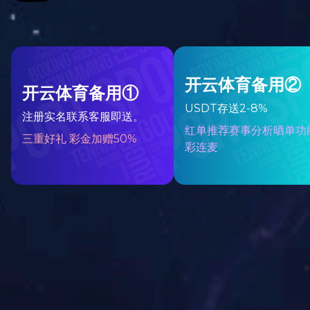
无线信号覆盖系统
拼接大屏发布系统
人脸识别管理系统
智能红外报警系统
智能周界报警系统
后端储存系统
产
大数据集成系统
分辨率
服务热线
支持自
13916935178
支持自
13916913078
信噪比