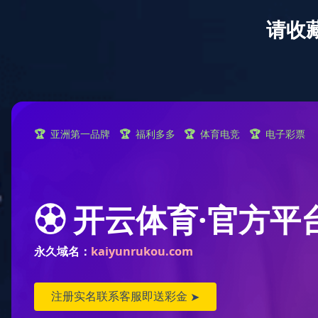
首页
关于鑫丽
产品中心
客户