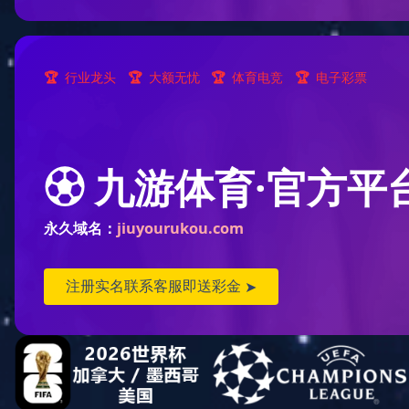
当前位置：
首页
/
产品中心
/
海康威视DS-2CE5682P-IT3 
产品中心
PRODUCTS
智能化售后易维保服务
智能安防监控系统
大华（DaHua）监控设备
海康威视（HIKVISION）监控设备
华为（HUAWEI）监控设备
智能乐鱼(中国)