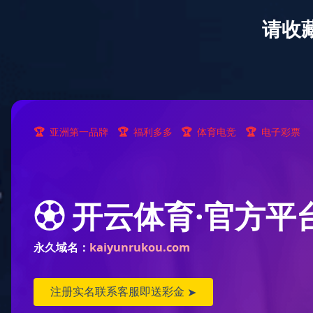
首页
关于鑫丽
产品中心
客户