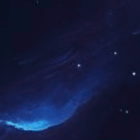
星空app官方官网
|
九游中国有限公司官网
|
星空注册
|
乐鱼注册_乐鱼（