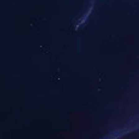
采用矩阵
邮箱：xinlikeji11@163.com
符合IP6
专利万向
在线留