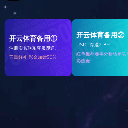
无线信号覆盖系统
拼接大屏发布系统
人脸识别管理系统
智能红外报警系统
产
智能周界报警系统
后端储存系统
分辨率高
低照度,0.1
大数据集成系统
支持IC
支持自动
服务热线
13916935178
支持背光
13916913078
支持SMA