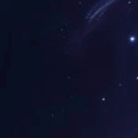
关于
乐鱼(中国)
公司介
地址：上海市闵行区颛兴东路999号
战略合
阳明国际创业园致真楼608-611室
电话：
021-57661171
手机：
13701931188
13916913078
18205630255
E-mail：
xinlikeji11@163.com